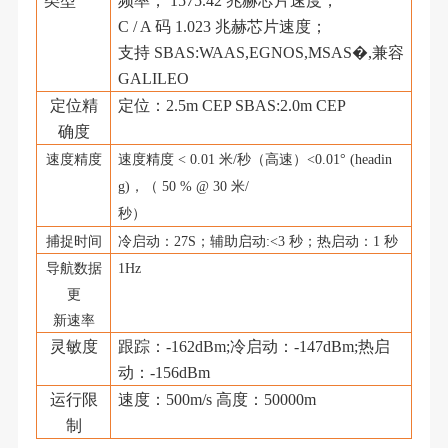
类型
频率， 1575.42 兆赫芯片速度，
C / A 码 1.023 兆赫芯片速度；
支持
SBAS:WAAS,EGNOS,MSAS�,兼容
GALILEO
定位精
定位：
2.5m CEP SBAS:2.0m CEP
确度
速度精度
速度精度
< 0.01
米
/
秒（高速）
<0.01
°
(headin
g)
，（
50 % @ 30
米
/
秒）
捕捉时间
冷启动：
27S
；辅助启动
:<3
秒；热启动：
1
秒
导航数据
1Hz
更
新速率
灵敏度
跟踪：
-162dBm;冷启动：-147dBm;热启
动：-156dBm
运行限
速度：
500m/s 高度：50000m
制