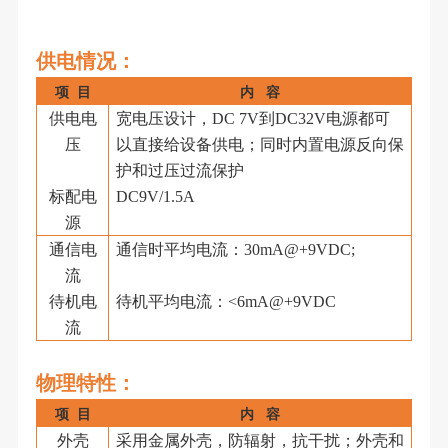
供电
情况：
项
目
内
容
供电电
宽电压设计，
DC 7V到DC32V电源都可
压
以直接给设备供电；同时内置电源反向保
护和过压过流保护
标配电
DC9V/1.5A
源
通信电
通信时平均电流：
30mA@+9VDC;
流
待机电
待机平均电流：
<6mA@+9VDC
流
物理特性
：
项
目
内
容
外壳
采用金属外壳，防辐射，抗干扰；外壳和