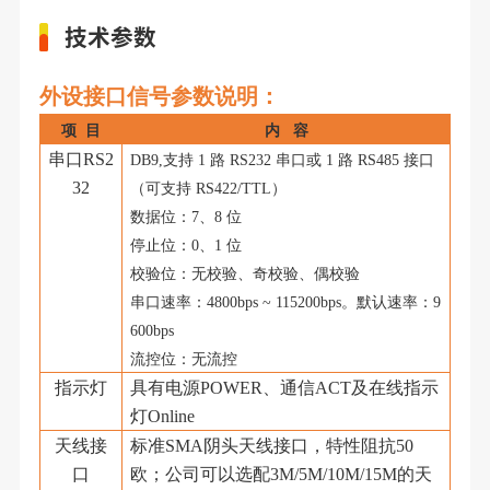
技术参数
外设接口信号参数说明：
项
目
内
容
串口
RS2
DB9,
支持
1
路
RS232
串口或
1
路
RS485
接口
32
（可支持
RS422/TTL
）
数据位：
7
、
8
位
停止位：
0
、
1
位
校验位：无校验、奇校验、偶校验
串口速率：
4800bps ~ 115200bps
。默认速率：
9
600bps
流控位：无流控
指示灯
具有电源
POWER、通信ACT及在线指示
灯Online
天线接
标准
SMA阴头天线接口，特性阻抗50
口
欧；公司可以选配3M/5M/10M/15M的天