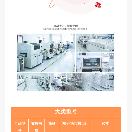
大类型号
产品型
支持网
简称
端子型态
(接口)
尺寸
号
络