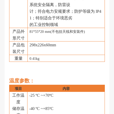
系统安全隔离，防雷设
计；符合电力安规要求；防护等级为
IP4
1；特别适合于环境恶劣
的工业控制领域
产品外
81*55*20 mm(不包括天线和安装件)
形尺寸
产品包
298x226x60mm
装尺寸
重量
0.41kg
温度参数
：
项目
内容
工作温
-25 ºC ~+
70
ºC
度
储存温
-40 ºC ~+85ºC